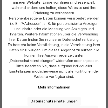
unserer Website. Einige von ihnen sind essenziell,
während andere uns helfen, diese Website und Ihre
Durchschnittliche Bewertung von 0 von 5 Sternen
Erfahrung zu verbessern.
Schlüsseltasche aus texturiertem
Kunstleder, mit farbigem Designstreifen
Personenbezogene Daten können verarbeitet werden
(z. B. IP-Adressen), z. B. für personalisierte Anzeigen
und Inhalte oder die Messung von Anzeigen und
Inhalten. Weitere Informationen über die Verwendung
Preis pro Stück inklusive Druck:
1,20 €*
Ihrer Daten finden Sie in unserer Datenschutzerklärung.
Ab
Es besteht keine Verpflichtung, in die Verarbeitung Ihrer
Preise exkl. MwSt. zzgl. Versandkosten
Daten einzuwilligen, um dieses Angebot zu nutzen. Sie
können Ihre Auswahl jederzeit unter
Details
„Datenschutzeinstellungen“ widerrufen oder anpassen.
Bitte beachten Sie, dass aufgrund individueller
Einstellungen möglicherweise nicht alle Funktionen der
Produktgalerie überspringen
Ähnliche Artikel
Website verfügbar sind.
Mehr Informationen
Datenschutzeinstellungen