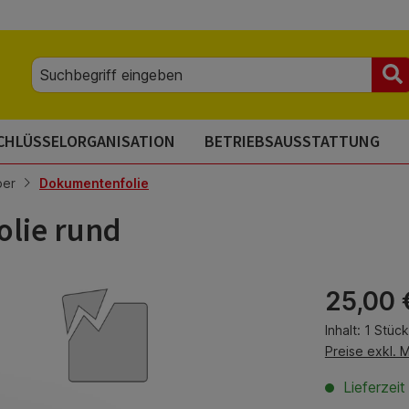
CHLÜSSELORGANISATION
BETRIEBSAUSSTATTUNG
ber
Dokumentenfolie
olie rund
Regulärer Pre
25,00 
Inhalt:
1 Stück
Preise exkl. 
Lieferzei