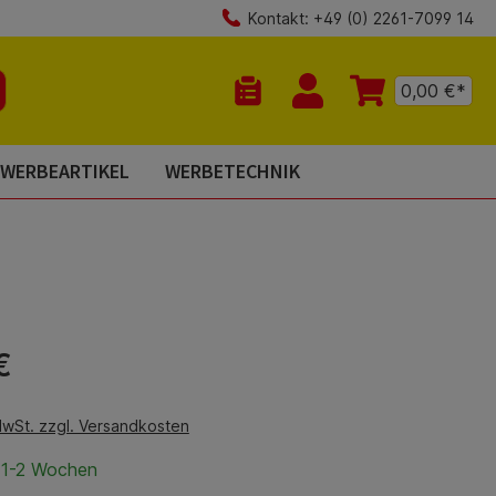
Kontakt: +49 (0) 2261-7099 14
0,00 €*
Du hast 0 Produkte auf dem Mer
WERBEARTIKEL
WERBETECHNIK
is:
€
MwSt. zzgl. Versandkosten
t 1-2 Wochen