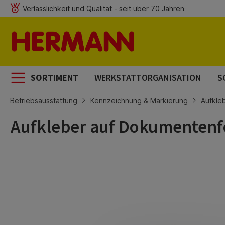
Verlässlichkeit und Qualität - seit über 70 Jahren
m Hauptinhalt springen
Zur Suche springen
Zur Hauptnavigation springen
SORTIMENT
WERKSTATTORGANISATION
S
Betriebsausstattung
Kennzeichnung & Markierung
Aufkle
Aufkleber auf Dokumentenf
Bildergalerie überspringen