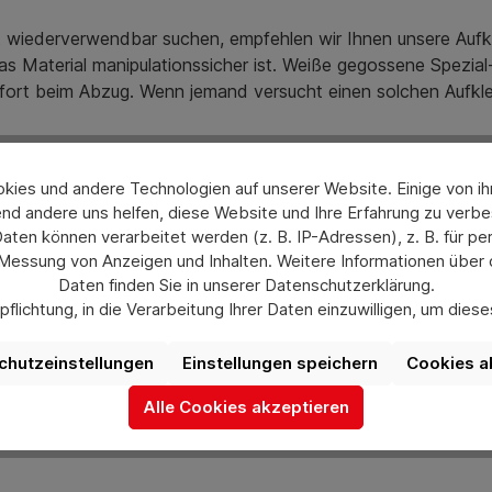
ht wiederverwendbar
suchen, empfehlen wir Ihnen unsere Aufk
das Material manipulationssicher ist. Weiße gegossene Spezia
 sofort beim Abzug. Wenn jemand versucht einen solchen Aufkle
ies und andere Technologien auf unserer Website. Einige von ihn
nd andere uns helfen, diese Website und Ihre Erfahrung zu verbe
en können verarbeitet werden (z. B. IP-Adressen), z. B. für per
nd Stahl , -40° C bis +90° C, keine Veränderung
 Messung von Anzeigen und Inhalten. Weitere Informationen über
Preisen
Daten finden Sie in unserer Datenschutzerklärung.
flichtung, in die Verarbeitung Ihrer Daten einzuwilligen, um die
ar
uswahl jederzeit unter „Datenschutzeinstellungen“ widerrufen od
aufgrund individueller Einstellungen möglicherweise nicht alle Fu
chutzeinstellungen
Einstellungen speichern
Cookies a
verfügbar sind.
Alle Cookies akzeptieren
Mehr Informationen
ch gerne bei uns über das Kontaktformular oder unter info@he