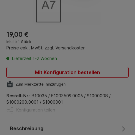
Regulärer Preis:
19,00 €
Inhalt:
1 Stück
Preise exkl. MwSt. zzgl. Versandkosten
Lieferzeit 1-2 Wochen
Mit Konfiguration bestellen
Zum Merkzettel hinzufügen
Bestell-Nr.:
B10035 / B1003509.0006 / S1000008 /
S1000200.0001 / S1000001
Konfiguration teilen
Beschreibung