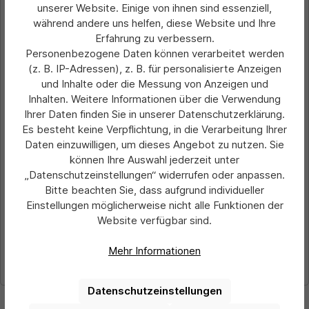
unserer Website. Einige von ihnen sind essenziell,
während andere uns helfen, diese Website und Ihre
Erfahrung zu verbessern.
Personenbezogene Daten können verarbeitet werden
(z. B. IP-Adressen), z. B. für personalisierte Anzeigen
und Inhalte oder die Messung von Anzeigen und
Inhalten. Weitere Informationen über die Verwendung
Ihrer Daten finden Sie in unserer Datenschutzerklärung.
Es besteht keine Verpflichtung, in die Verarbeitung Ihrer
Durchschnittliche Bewertung von 0 von 5 Sternen
Aufkleber DIN A4 hoch (21,0 cm x 29,7
Daten einzuwilligen, um dieses Angebot zu nutzen. Sie
cm)
können Ihre Auswahl jederzeit unter
„Datenschutzeinstellungen“ widerrufen oder anpassen.
Bitte beachten Sie, dass aufgrund individueller
ab 0,84 €
Einstellungen möglicherweise nicht alle Funktionen der
Preise exkl. MwSt. zzgl. Versandkosten
Website verfügbar sind.
Details
Mehr Informationen
Datenschutzeinstellungen