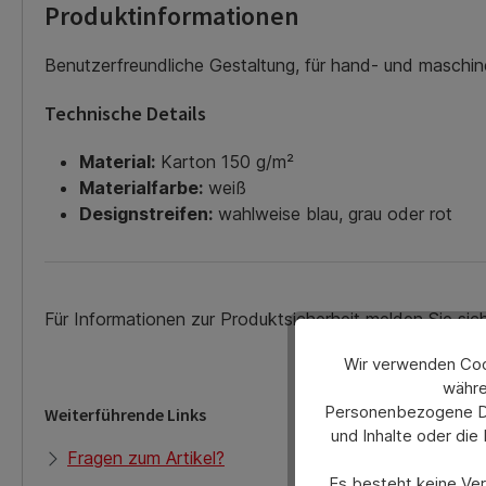
Produktinformationen
Benutzerfreundliche Gestaltung, für hand- und maschine
Technische Details
Material:
Karton 150 g/m²
Materialfarbe:
weiß
Designstreifen:
wahlweise blau, grau oder rot
Für Informationen zur Produktsicherheit melden Sie si
Wir verwenden Cook
währe
Personenbezogene Dat
Weiterführende Links
und Inhalte oder die
Fragen zum Artikel?
Es besteht keine Verp