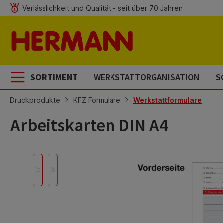
Verlässlichkeit und Qualität - seit über 70 Jahren
m Hauptinhalt springen
Zur Suche springen
Zur Hauptnavigation springen
SORTIMENT
WERKSTATTORGANISATION
S
Druckprodukte
KFZ Formulare
Werkstattformulare
Arbeitskarten DIN A4
Bildergalerie überspringen