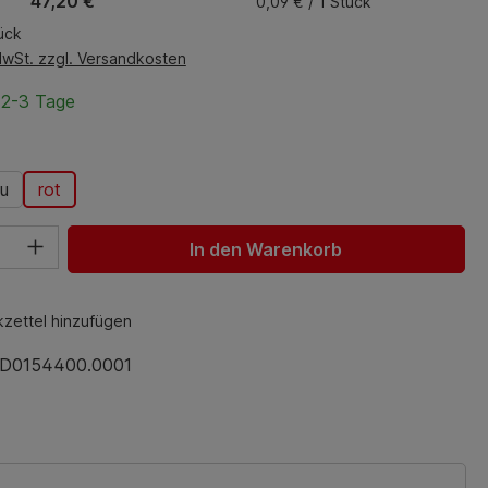
47,20 €
0,09 € / 1 Stück
ück
MwSt. zzgl. Versandkosten
 2-3 Tage
wählen
au
rot
hl: Gib den gewünschten Wert ein oder benutze die Schaltfl
In den Warenkorb
zettel hinzufügen
D0154400.0001