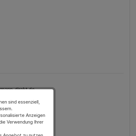
rmann-direkt.de.
en sind essenziell,
ssern.
sonalisierte Anzeigen
 die Verwendung Ihrer
ses Angebot zu nutzen.