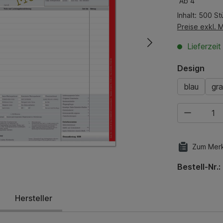
Ab
4
Inhalt:
500 St
Preise exkl. 
Lieferzeit
aus
Design
blau
gr
Produkt Anza
Zum Merk
Bestell-Nr.:
Hersteller