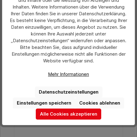
und Inhalte oder die Messung von Anzeigen und
Details
Inhalten. Weitere Informationen über die Verwendung
Ihrer Daten finden Sie in unserer Datenschutzerklärung.
Es besteht keine Verpflichtung, in die Verarbeitung Ihrer
Produktgalerie überspringen
Ähnliche Artikel
Daten einzuwilligen, um dieses Angebot zu nutzen. Sie
können Ihre Auswahl jederzeit unter
„Datenschutzeinstellungen“ widerrufen oder anpassen.
Bitte beachten Sie, dass aufgrund individueller
Einstellungen möglicherweise nicht alle Funktionen der
Website verfügbar sind.
Mehr Informationen
Datenschutzeinstellungen
Einstellungen speichern
Cookies ablehnen
Alle Cookies akzeptieren
Durchschnittliche Bewertung von 0 von 5 Sternen
Wiederverwendbarer Lenkradschoner