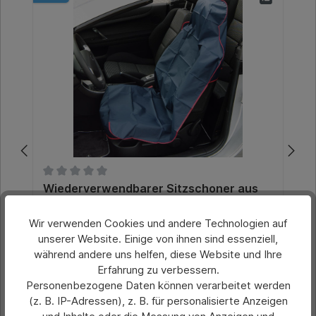
Durchschnittliche Bewertung von 0 von 5 Sternen
Wiederverwendbarer Sitzschoner aus
Nylon
Wir verwenden Cookies und andere Technologien auf
unserer Website. Einige von ihnen sind essenziell,
Preis pro Stück:
während andere uns helfen, diese Website und Ihre
24,80 €*
Ab
Erfahrung zu verbessern.
Personenbezogene Daten können verarbeitet werden
Preise exkl. MwSt. zzgl. Versandkosten
(z. B. IP-Adressen), z. B. für personalisierte Anzeigen