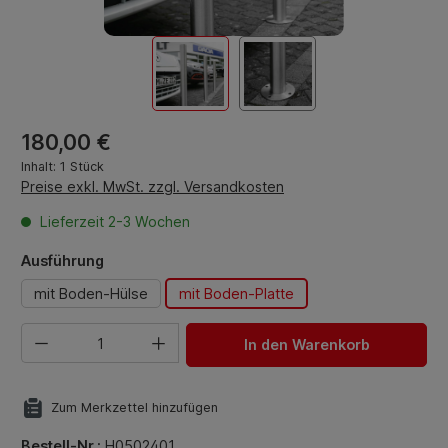
Regulärer Preis:
180,00 €
Inhalt:
1 Stück
Preise exkl. MwSt. zzgl. Versandkosten
Lieferzeit 2-3 Wochen
auswählen
Ausführung
mit Boden-Hülse
mit Boden-Platte
Produkt Anzahl: Gib den gewünschten Wert ein oder benut
In den Warenkorb
Zum Merkzettel hinzufügen
Bestell-Nr.:
H0502401