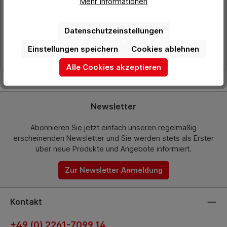
Mehr Informationen
3,80 €*
Ab
Preise exkl. MwSt. zzgl. Versandkosten
Datenschutzeinstellungen
Details
Einstellungen speichern
Cookies ablehnen
Alle Cookies akzeptieren
Newsletter
Abonnieren Sie jetzt einfach unseren regelmäßig
erscheinenden Newsletter und Sie werden stets als Erster
über neue Produkte und Angebote informiert.
Zur Newsletter Anmeldung
Kontakt
+49 (0) 2261-7099 14