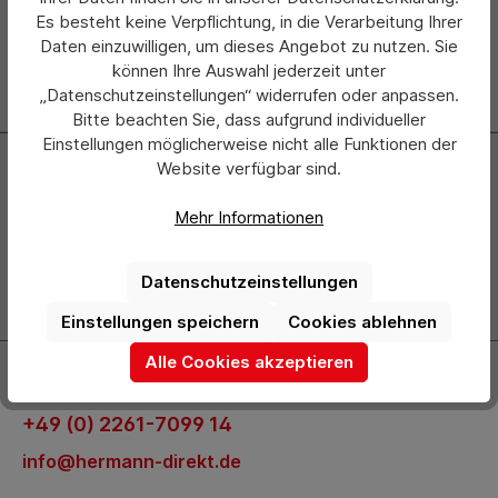
Es besteht keine Verpflichtung, in die Verarbeitung Ihrer
Daten einzuwilligen, um dieses Angebot zu nutzen. Sie
können Ihre Auswahl jederzeit unter
„Datenschutzeinstellungen“ widerrufen oder anpassen.
Bitte beachten Sie, dass aufgrund individueller
Einstellungen möglicherweise nicht alle Funktionen der
Newsletter
Website verfügbar sind.
Abonnieren Sie jetzt einfach unseren regelmäßig
Mehr Informationen
erscheinenden Newsletter und Sie werden stets als Erster
über neue Produkte und Angebote informiert.
Datenschutzeinstellungen
Zur Newsletter Anmeldung
Einstellungen speichern
Cookies ablehnen
Alle Cookies akzeptieren
Kontakt
+49 (0) 2261-7099 14
info@hermann-direkt.de