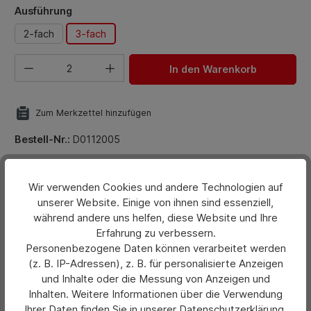
auswählen
Ausführung
2-fach
3-fach
Produkt Anzahl: Gib den gewünschten Wert ein oder benut
In den Warenkorb
Zum Merkzettel hinzufügen
Bestell-Nr.:
D0112005
Beschreibung
Wir verwenden Cookies und andere Technologien auf
Blocks mit 25 Satz, selbstdurchschreibend. Ohne
unserer Website. Einige von ihnen sind essenziell,
Firmeneindruck. Zweifarbiger Druck auf weißem
während andere uns helfen, diese Website und Ihre
Erfahrung zu verbessern.
Papier, Farbmarkierungen auf d…
Mehr
Personenbezogene Daten können verarbeitet werden
(z. B. IP-Adressen), z. B. für personalisierte Anzeigen
Bewertungen
und Inhalte oder die Messung von Anzeigen und
Inhalten. Weitere Informationen über die Verwendung
Hersteller
Ihrer Daten finden Sie in unserer Datenschutzerklärung.