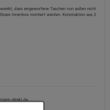
bewirkt, dass eingeworfene Taschen von außen nicht
eßbare Innenbox montiert werden. Konstruktion aus 2
rmann-direkt.de.