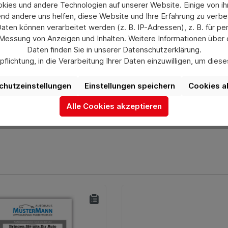
ies und andere Technologien auf unserer Website. Einige von ihn
nd andere uns helfen, diese Website und Ihre Erfahrung zu verbe
en können verarbeitet werden (z. B. IP-Adressen), z. B. für per
 Messung von Anzeigen und Inhalten. Weitere Informationen über
Daten finden Sie in unserer Datenschutzerklärung.
flichtung, in die Verarbeitung Ihrer Daten einzuwilligen, um die
uswahl jederzeit unter „Datenschutzeinstellungen“ widerrufen od
aufgrund individueller Einstellungen möglicherweise nicht alle Fu
chutzeinstellungen
Einstellungen speichern
Cookies a
verfügbar sind.
Alle Cookies akzeptieren
Mehr Informationen