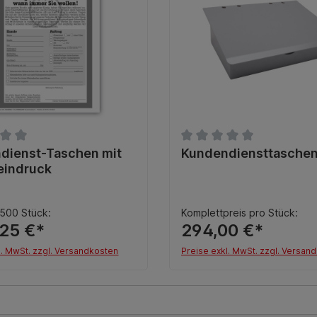
nittliche Bewertung von 0 von 5 Sternen
dienst-Taschen mit
Durchschnittliche Bewert
Kundendiensttasche
eindruck
 500 Stück:
Komplettpreis pro Stück:
,25 €*
294,00 €*
l. MwSt. zzgl. Versandkosten
Preise exkl. MwSt. zzgl. Versan
Details
In den Warenkor