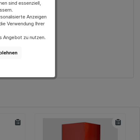
en sind essenziell,
ssern.
sonalisierte Anzeigen
 die Verwendung Ihrer
ses Angebot zu nutzen.
er anpassen. Bitte
nktionen der Website
blehnen