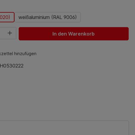
ählen
3020)
weißaluminium (RAL 9006)
hl: Gib den gewünschten Wert ein oder benutze die Schaltfl
In den Warenkorb
zettel hinzufügen
H0530222