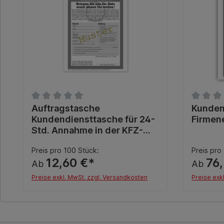
Durchschnittliche Bewertung von 0 von 5 Sternen
Auftragstasche
Durchsch
Kunden
Kundendiensttasche für 24-
Firmen
Std. Annahme in der KFZ-
Werkstatt
Preis pro 100 Stück:
Preis pro
12,60 €*
76
Ab
Ab
Preise exkl. MwSt. zzgl. Versandkosten
Preise exk
Details