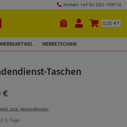
Kontakt: +49 (0) 2261-7099 14
0,00 €*
Du hast 0 Produkte auf dem Mer
WERBEARTIKEL
WERBETECHNIK
ndendienst-Taschen
is:
 €
MwSt. zzgl. Versandkosten
 2-3 Tage