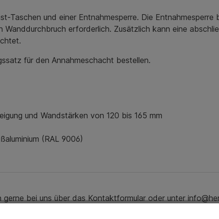
nst-Taschen und einer Entnahmesperre. Die Entnahmesperre 
Wanddurchbruch erforderlich. Zusätzlich kann eine abschli
chtet.
ngssatz für den Annahmeschacht bestellen.
eigung und Wandstärken von 120 bis 165 mm
ßaluminium (RAL 9006)
ch gerne bei uns über das Kontaktformular oder unter info@he