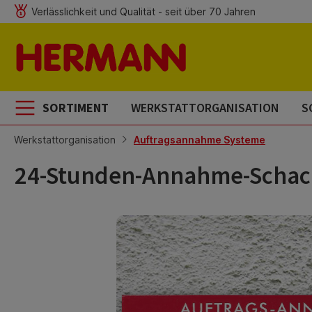
Verlässlichkeit und Qualität - seit über 70 Jahren
m Hauptinhalt springen
Zur Suche springen
Zur Hauptnavigation springen
SORTIMENT
WERKSTATTORGANISATION
S
Werkstattorganisation
Auftragsannahme Systeme
24-Stunden-Annahme-Schach
Bildergalerie überspringen