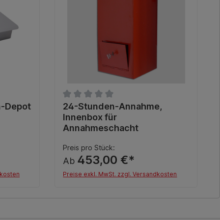
ung von 0 von 5 Sternen
n-Depot
Durchschnittliche Bewertung von 0 von 5 
24-Stunden-Annahme,
Innenbox für
Annahmeschacht
Preis pro Stück:
453,00 €*
Ab
dkosten
Preise exkl. MwSt. zzgl. Versandkosten
b
Details