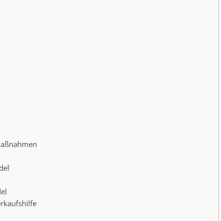
e Maßnahmen
del
el
rkaufshilfe