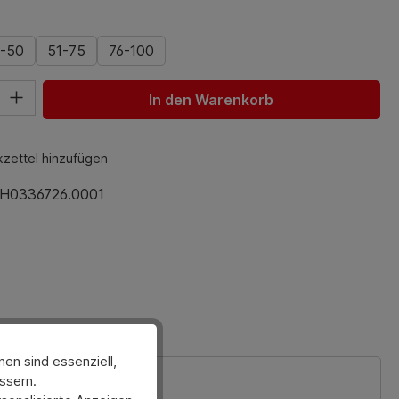
wählen
-50
51-75
76-100
hl: Gib den gewünschten Wert ein oder benutze die Schaltfl
In den Warenkorb
zettel hinzufügen
H0336726.0001
en sind essenziell,
ssern.