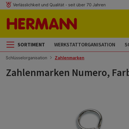
Verlässlichkeit und Qualität - seit über 70 Jahren
m Hauptinhalt springen
Zur Suche springen
Zur Hauptnavigation springen
SORTIMENT
WERKSTATTORGANISATION
S
Schlüsselorganisation
Zahlenmarken
Zahlenmarken Numero, Farb
Bildergalerie überspringen