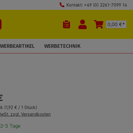
Kontakt: +49 (0) 2261-7099 14
0,00 €*
Du hast 0 Produkte auf dem Mer
WERBEARTIKEL
WERBETECHNIK
is:
€
ck
(1,92 € / 1 Stück)
MwSt. zzgl. Versandkosten
 2-3 Tage