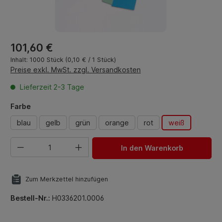
Regulärer Preis:
101,60 €
Inhalt:
1000 Stück
(0,10 € / 1 Stück)
Preise exkl. MwSt. zzgl. Versandkosten
Lieferzeit 2-3 Tage
auswählen
Farbe
blau
gelb
grün
orange
rot
weiß
Produkt Anzahl: Gib den gewünschten Wert ein oder benut
In den Warenkorb
Zum Merkzettel hinzufügen
Bestell-Nr.:
H0336201.0006