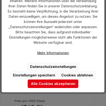
Inhalten. Weitere Informationen über die Verwendung
Ihrer Daten finden Sie in unserer Datenschutzerklärung.
Produktgalerie überspringen
Ähnliche Artikel
Es besteht keine Verpflichtung, in die Verarbeitung Ihrer
Daten einzuwilligen, um dieses Angebot zu nutzen. Sie
können Ihre Auswahl jederzeit unter
„Datenschutzeinstellungen“ widerrufen oder anpassen.
Bitte beachten Sie, dass aufgrund individueller
Einstellungen möglicherweise nicht alle Funktionen der
Website verfügbar sind.
Mehr Informationen
Datenschutzeinstellungen
Einstellungen speichern
Cookies ablehnen
Durchschnittliche Bewertung von 0 von 5 Sternen
PVC-Hänge-Etikett kompakt, Format 100
Alle Cookies akzeptieren
x 18 mm
Preis pro 1000 Stück: