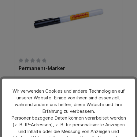
Durchschnittliche Bewertung von 0 von 5 Sternen
Permanent-Marker
Wir verwenden Cookies und andere Technologien auf
Preis pro Stück:
unserer Website. Einige von ihnen sind essenziell,
2,00 €*
während andere uns helfen, diese Website und Ihre
Erfahrung zu verbessern.
Preise exkl. MwSt. zzgl. Versandkosten
Personenbezogene Daten können verarbeitet werden
(z. B. IP-Adressen), z. B. für personalisierte Anzeigen
In den Warenkorb
und Inhalte oder die Messung von Anzeigen und